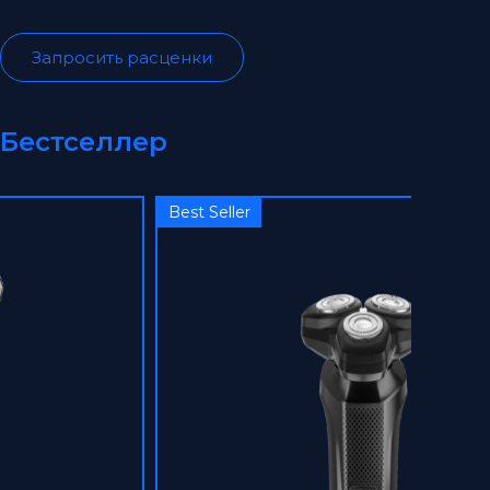
Запросить расценки
Бестселлер
Best Seller
Best Se