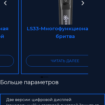
LS33-Многофункциональная
L
бритва
бри
ЧИТАТЬ ДАЛЕЕ
Больше параметров
Две версии: цифровой дисплей